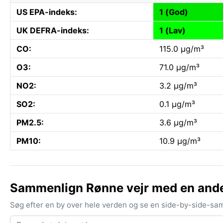
US EPA-indeks:
1 (God)
UK DEFRA-indeks:
1 (Lav)
CO:
115.0 µg/m³
O3:
71.0 µg/m³
NO2:
3.2 µg/m³
SO2:
0.1 µg/m³
PM2.5:
3.6 µg/m³
PM10:
10.9 µg/m³
Sammenlign Rønne vejr med en and
Søg efter en by over hele verden og se en side-by-side-sam