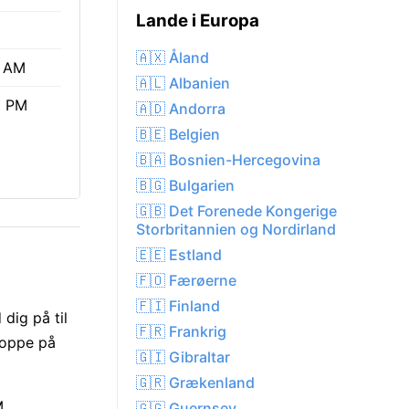
Lande i Europa
🇦🇽 Åland
9 AM
🇦🇱 Albanien
5 PM
🇦🇩 Andorra
🇧🇪 Belgien
🇧🇦 Bosnien-Hercegovina
🇧🇬 Bulgarien
🇬🇧 Det Forenede Kongerige
Storbritannien og Nordirland
🇪🇪 Estland
🇫🇴 Færøerne
🇫🇮 Finland
dig på til
🇫🇷 Frankrig
r oppe på
🇬🇮 Gibraltar
🇬🇷 Grækenland
M.
🇬🇬 Guernsey