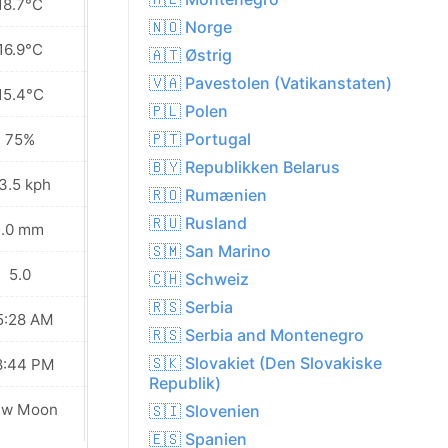
18.7°C
18.4°C
🇳🇴 Norge
16.9°C
17.3°C
🇦🇹 Østrig
🇻🇦 Pavestolen (Vatikanstaten)
15.4°C
16.5°C
🇵🇱 Polen
🇵🇹 Portugal
75%
68%
🇧🇾 Republikken Belarus
3.5 kph
19.1 kph
🇷🇴 Rumænien
🇷🇺 Rusland
1.0 mm
0.0 mm
🇸🇲 San Marino
5.0
5.0
🇨🇭 Schweiz
🇷🇸 Serbia
5:28 AM
05:30 AM
🇷🇸 Serbia and Montenegro
🇸🇰 Slovakiet (Den Slovakiske
8:44 PM
08:42 PM
Republik)
ew Moon
New Moon
🇸🇮 Slovenien
🇪🇸 Spanien