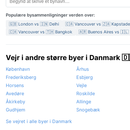
Populære bysammenligninger verden over:
🇬🇧 London vs 🇮🇳 Delhi
🇨🇦 Vancouver vs 🇿🇦 Kapstad
🇨🇦 Vancouver vs 🇹🇭 Bangkok
🇦🇷 Buenos Aires vs 🇮🇱 
Vejr i andre større byer i Danmark 🇩
København
Århus
Frederiksberg
Esbjerg
Horsens
Vejle
Avedøre
Roskilde
Åkirkeby
Allinge
Gudhjem
Snogebæk
Se vejret i alle byer i Danmark