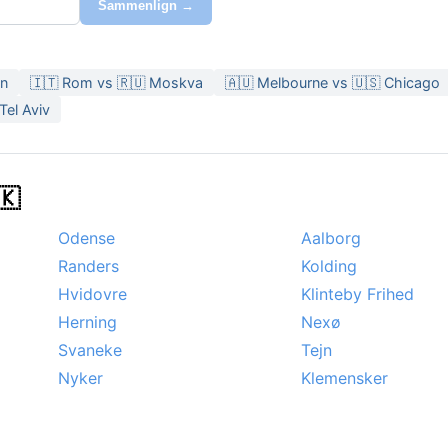
Sammenlign →
en
🇮🇹 Rom vs 🇷🇺 Moskva
🇦🇺 Melbourne vs 🇺🇸 Chicago
Tel Aviv
🇰
Odense
Aalborg
Randers
Kolding
Hvidovre
Klinteby Frihed
Herning
Nexø
Svaneke
Tejn
Nyker
Klemensker