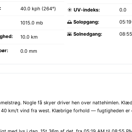
:
40.0 kph (264°)
☀️
UV-indeks:
0.0
🌅
Solopgang:
05:1
1015.0 mb
🌇
Solnedgang:
08:5
ighed:
10.0 km
bør:
0.0 mm
melstrøg. Nogle få skyer driver hen over nattehimlen. Klæd 
r: 40 km/t vind fra west. Klæbrige forhold — fugtigheden e
eligt med lys i dag, 15t 36m af det, fra 05:19 AM til 08:55 P