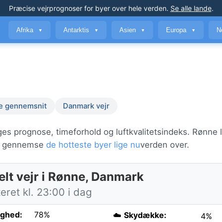
Præcise vejrprognoser
for byer over hele verden
.
Se alle lande
.
Afrika
Antarktis
Asien
Europa
N
▼
▼
▼
▼
ge gennemsnit
Danmark vejr
ges prognose, timeforhold og luftkvalitetsindeks. Rønne l
er gennemse
de hotteste byer lige nu
verden over.
elt vejr i Rønne, Danmark
ret kl. 23:00 i dag
ighed:
78%
☁️
Skydække:
4%