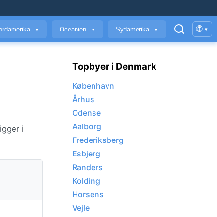
🌐
ordamerika
Oceanien
Sydamerika
▾
▼
▼
▼
Topbyer i Denmark
København
Århus
Odense
Aalborg
igger i
Frederiksberg
Esbjerg
Randers
Kolding
Horsens
Vejle