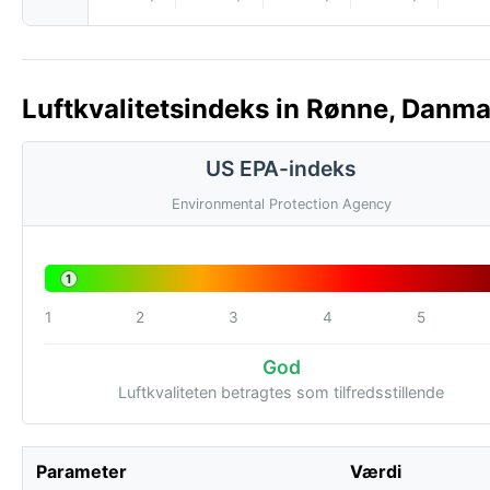
Luftkvalitetsindeks in Rønne, Danma
US EPA-indeks
Environmental Protection Agency
1
1
2
3
4
5
God
Luftkvaliteten betragtes som tilfredsstillende
Parameter
Værdi