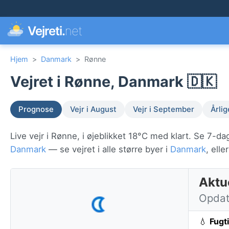
Vejreti.
net
Hjem
>
Danmark
>
Rønne
Vejret i Rønne, Danmark 🇩🇰
Prognose
Vejr i August
Vejr i September
Årli
Live vejr i Rønne, i øjeblikket 18°C med klart. Se 7-da
Danmark
— se vejret i alle større byer i
Danmark
, ell
Aktu
Opdate
💧
Fugt