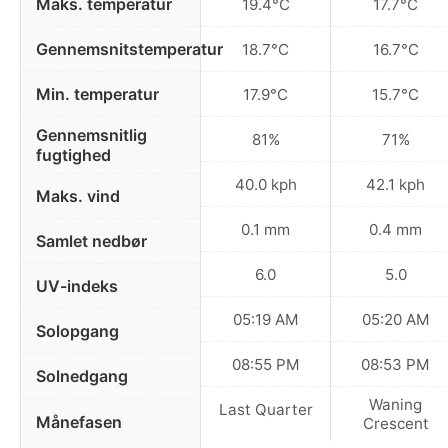
Maks. temperatur
19.4°C
17.7°C
Gennemsnitstemperatur
18.7°C
16.7°C
Min. temperatur
17.9°C
15.7°C
Gennemsnitlig
81%
71%
fugtighed
40.0 kph
42.1 kph
Maks. vind
0.1 mm
0.4 mm
Samlet nedbør
6.0
5.0
UV-indeks
05:19 AM
05:20 AM
Solopgang
08:55 PM
08:53 PM
Solnedgang
Waning
Last Quarter
Månefasen
Crescent