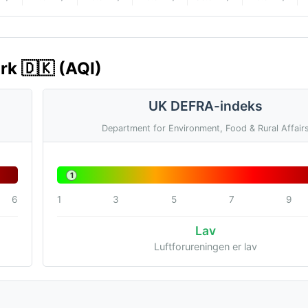
rk 🇩🇰 (AQI)
UK DEFRA-indeks
Department for Environment, Food & Rural Affair
1
6
1
3
5
7
9
Lav
Luftforureningen er lav