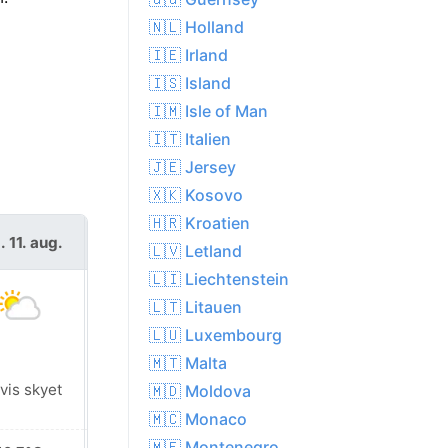
🇳🇱 Holland
🇮🇪 Irland
🇮🇸 Island
🇮🇲 Isle of Man
🇮🇹 Italien
🇯🇪 Jersey
🇽🇰 Kosovo
🇭🇷 Kroatien
s. 11. aug.
ons. 12. aug.
🇱🇻 Letland
🇱🇮 Liechtenstein
🇱🇹 Litauen
🇱🇺 Luxembourg
🇲🇹 Malta
vis skyet
Solskin
🇲🇩 Moldova
🇲🇨 Monaco
🇲🇪 Montenegro