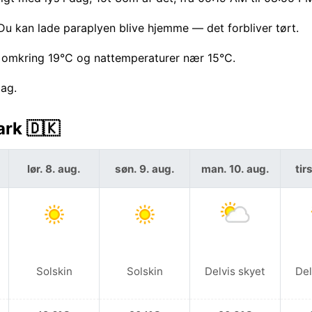
Du kan lade paraplyen blive hjemme — det forbliver tørt.
 omkring 19°C og nattemperaturer nær 15°C.
dag.
ark 🇩🇰
lør. 8. aug.
søn. 9. aug.
man. 10. aug.
tir
Solskin
Solskin
Delvis skyet
Del