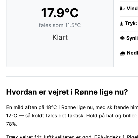
17.9°C
🌬️
Vind
🌡️
Tryk:
føles som 11.5°C
Klart
👁️
Synl
🌧️
Ned
Hvordan er vejret i Rønne lige nu?
En mild aften på 18°C i Rønne lige nu, med skiftende him
12°C — så koldt føles det faktisk. Hold på hat og brille
78%.
Træk vejret frit: luftkvaliteten er god, EPA-indeks 1. Rig