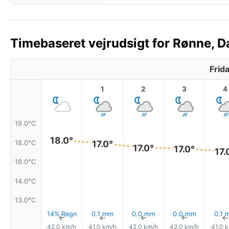
Timebaseret vejrudsigt for Rønne, D
Frid
1
2
3
4
19.0°C
18.0°
17.0°
18.0°C
17.0°
17.0°
17.
16.0°C
14.0°C
13.0°C
14% Regn
0.1 mm
0.0 mm
0.0 mm
0.1 
↑
↑
↑
↑
42.0 km/h
41.0 km/h
42.0 km/h
42.0 km/h
41.0 