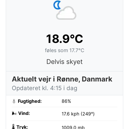
18.9°C
føles som 17.7°C
Delvis skyet
Aktuelt vejr i Rønne, Danmark
Opdateret kl. 4:15 i dag
💧
Fugtighed:
86%
🌬️
Vind:
17.6 kph (249°)
🌡️
Tryk:
1009.0 mb