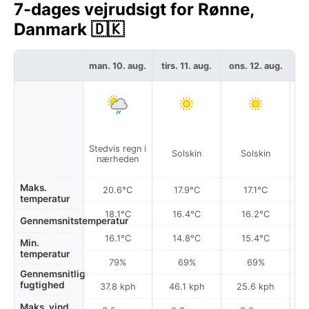
7-dages vejrudsigt for Rønne,
Danmark 🇩🇰
man. 10. aug.
tirs. 11. aug.
ons. 12. aug.
tor
Stedvis regn i
Solskin
Solskin
nærheden
Maks.
20.6°C
17.9°C
17.1°C
temperatur
18.1°C
16.4°C
16.2°C
Gennemsnitstemperatur
16.1°C
14.8°C
15.4°C
Min.
temperatur
79%
69%
69%
Gennemsnitlig
fugtighed
37.8 kph
46.1 kph
25.6 kph
Maks. vind