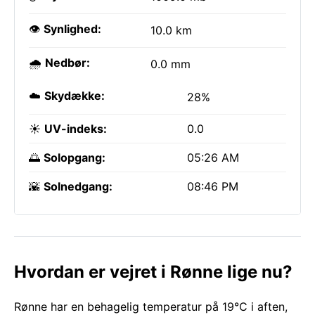
👁️
Synlighed:
10.0 km
🌧️
Nedbør:
0.0 mm
☁️
Skydække:
28%
☀️
UV-indeks:
0.0
🌅
Solopgang:
05:26 AM
🌇
Solnedgang:
08:46 PM
Hvordan er vejret i Rønne lige nu?
Rønne har en behagelig temperatur på 19°C i aften,