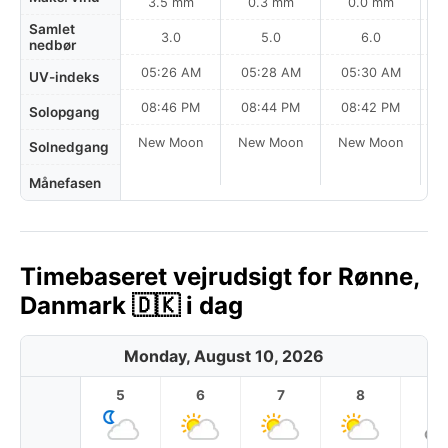
3.5 mm
0.3 mm
0.0 mm
Samlet
3.0
5.0
6.0
nedbør
05:26 AM
05:28 AM
05:30 AM
0
UV-indeks
08:46 PM
08:44 PM
08:42 PM
Solopgang
New Moon
New Moon
New Moon
N
Solnedgang
Månefasen
Timebaseret vejrudsigt for Rønne,
Danmark 🇩🇰 i dag
Monday, August 10, 2026
5
6
7
8
9