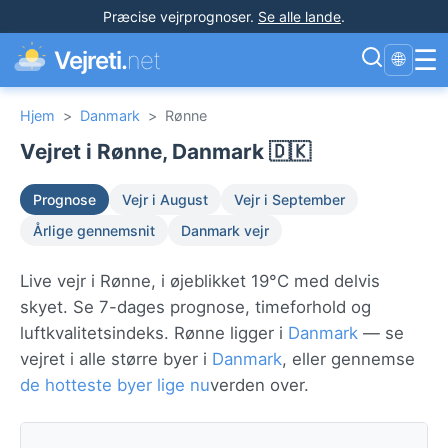
Præcise vejrprognoser
.
Se alle lande
.
☰
Vejreti.
net
🌐
Hjem
>
Danmark
>
Rønne
Vejret i Rønne, Danmark 🇩🇰
Prognose
Vejr i August
Vejr i September
Årlige gennemsnit
Danmark vejr
Live vejr i Rønne, i øjeblikket 19°C med delvis
skyet. Se 7-dages prognose, timeforhold og
luftkvalitetsindeks. Rønne ligger i
Danmark
— se
vejret i alle større byer i
Danmark
, eller gennemse
de hotteste byer lige nu
verden over.