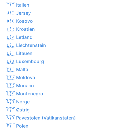
🇮🇹 Italien
🇯🇪 Jersey
🇽🇰 Kosovo
🇭🇷 Kroatien
🇱🇻 Letland
🇱🇮 Liechtenstein
🇱🇹 Litauen
🇱🇺 Luxembourg
🇲🇹 Malta
🇲🇩 Moldova
🇲🇨 Monaco
🇲🇪 Montenegro
🇳🇴 Norge
🇦🇹 Østrig
🇻🇦 Pavestolen (Vatikanstaten)
🇵🇱 Polen