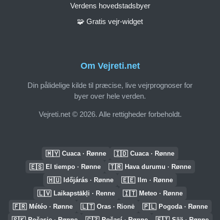
Verdens hovedstadsbyer
🧩 Gratis vejr-widget
Om Vejreti.net
Din pålidelige kilde til præcise, live vejrprognoser for
byer over hele verden.
Vejreti.net © 2026. Alle rettigheder forbeholdt.
🇲🇾
🇮🇩
Cuaca · Rønne
Cuaca · Rønne
🇪🇸
🇹🇷
El tiempo · Rønne
Hava durumu · Rønne
🇭🇺
🇪🇪
Időjárás · Rønne
Ilm · Rønne
🇱🇻
🇮🇹
Laikapstākļi · Renne
Meteo · Rønne
🇫🇷
🇱🇹
🇵🇱
Météo · Rønne
Oras · Rionė
Pogoda · Rønne
🇸🇰
🇨🇿
🇫🇮
Počasie · Rønne
Počasí · Rønne
Sää · Rønne