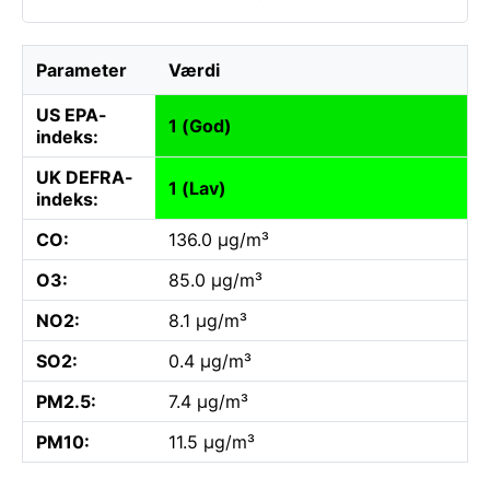
Parameter
Værdi
US EPA-
1 (God)
indeks:
UK DEFRA-
1 (Lav)
indeks:
CO:
136.0 µg/m³
O3:
85.0 µg/m³
NO2:
8.1 µg/m³
SO2:
0.4 µg/m³
PM2.5:
7.4 µg/m³
PM10:
11.5 µg/m³