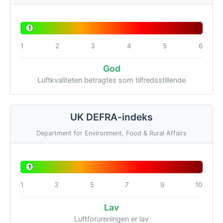
1
1
2
3
4
5
6
God
Luftkvaliteten betragtes som tilfredsstillende
UK DEFRA-indeks
Department for Environment, Food & Rural Affairs
1
1
3
5
7
9
10
Lav
Luftforureningen er lav