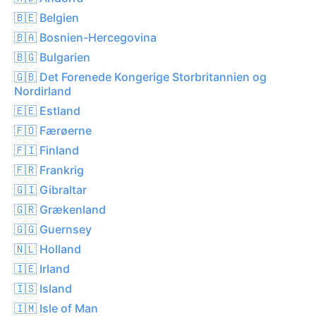
🇧🇪 Belgien
🇧🇦 Bosnien-Hercegovina
🇧🇬 Bulgarien
🇬🇧 Det Forenede Kongerige Storbritannien og
Nordirland
🇪🇪 Estland
🇫🇴 Færøerne
🇫🇮 Finland
🇫🇷 Frankrig
🇬🇮 Gibraltar
🇬🇷 Grækenland
🇬🇬 Guernsey
🇳🇱 Holland
🇮🇪 Irland
🇮🇸 Island
🇮🇲 Isle of Man