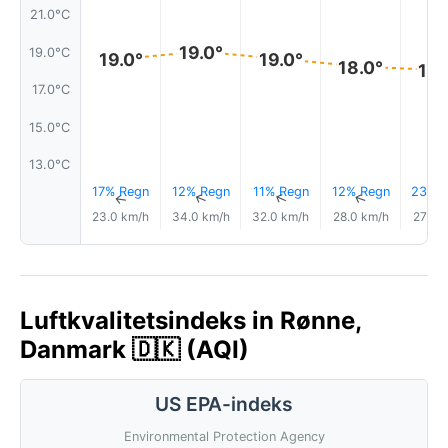
21.0°C
19.0°
19.0°C
19.0°
19.0°
18.0°
18.
17.0°C
15.0°C
13.0°C
17% Regn
12% Regn
11% Regn
12% Regn
23% R
↑
↑
↑
↑
23.0 km/h
34.0 km/h
32.0 km/h
28.0 km/h
27.0 
Luftkvalitetsindeks in Rønne,
Danmark 🇩🇰 (AQI)
US EPA-indeks
Environmental Protection Agency