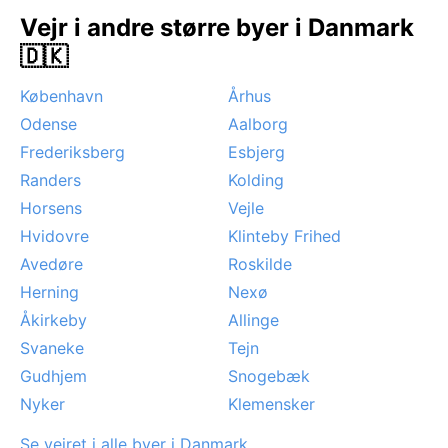
Vejr i andre større byer i Danmark
🇩🇰
København
Århus
Odense
Aalborg
Frederiksberg
Esbjerg
Randers
Kolding
Horsens
Vejle
Hvidovre
Klinteby Frihed
Avedøre
Roskilde
Herning
Nexø
Åkirkeby
Allinge
Svaneke
Tejn
Gudhjem
Snogebæk
Nyker
Klemensker
Se vejret i alle byer i Danmark